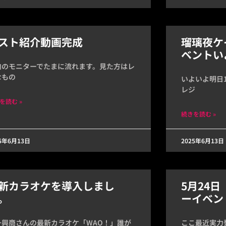
スト紹介動画完成
瑠璃夜ケ
ベントい
内のモニターでたまに流れます。見た方はレ
なもの
いよいよ明日1
レジ
を読む »
続きを読む »
25年6月13日
2025年6月13日
新カラオケを導入しまし
5月24
。
ーイベン
一興商さんの最新カラオケ「WAO！」誰が
ここ最近実力