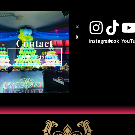
X
Contact
instagram
tiktok
YouT
お問い合わせ